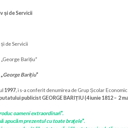
 și de Servicii
i de Servicii
 „George Barițiu”
 „
George Barițiu
”
ul
1997
, i s-a conferit denumirea de Grup Școlar Economic
putatului publicist
GEORGE BARIȚIU
(4 iunie 1812 – 2 m
roduc oameni extraordinar
i”.
r să apucăm prezentul cu toate braţele
”.