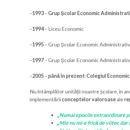
–
1993
–
Grup Școlar Economic Administrativ
–
1994
– Liceu Economic
–
1995
– Grup Școlar Economic Administrativ ș
–
1997
– Grup Școlar Economic Administrativ
–
2005
–
până în prezent: Colegiul Economic
Nu întâmplător unității noastre școlare, în an
implementării
conceptelor valoroase
ale
re
„
Numai epocile extraordinare p
„
Mie nu mi-e frică de viitor, da