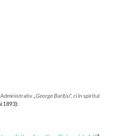
 Administrativ „
George Barițiu
”, ci în spiritul
ai 1893
):