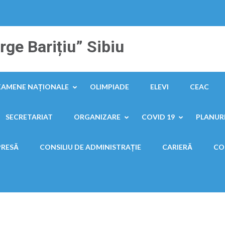
ge Barițiu” Sibiu
XAMENE NAȚIONALE
OLIMPIADE
ELEVI
CEAC
SECRETARIAT
ORGANIZARE
COVID 19
PLANURI
PRESĂ
CONSILIU DE ADMINISTRAȚIE
CARIERĂ
CO