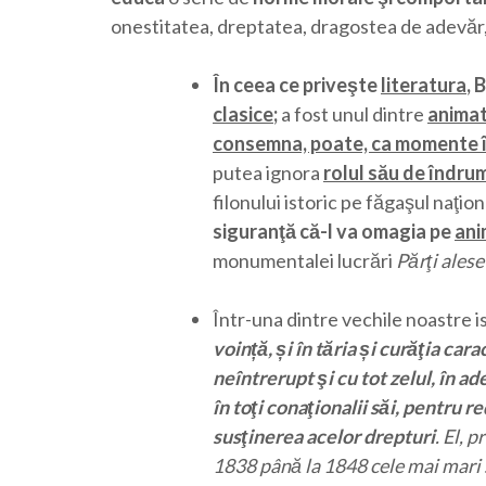
onestitatea, dreptatea, dragostea de adevăr,
În ceea ce priveşte
literatura
, 
clasice
;
a fost unul dintre
animat
consemna, poate, ca momente în e
putea ignora
rolul său de îndrum
filonului istoric pe făgaşul naţion
siguranţă că-l va omagia pe
ani
monumentalei lucrări
Părţi alese
Într-una dintre vechile noastre i
voință, și în tăria și curăţia ca
neîntrerupt şi cu tot zelul, în ad
în toţi conaţionalii săi, pentru 
susţinerea acelor drepturi
. El, 
1838 până la 1848 cele mai mari s