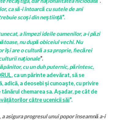
te recâştiga, dar naţionalitatea niciodată
”.
or, ca să-i întoarcă cu sutele de ani
rebuie scoşi din neştiinţă
”.
necat, a limpezi ideile oamenilor, a-i păzi
ănătoase, nu după obiceiul vechi. Nu
 îşi are o cultură a sa proprie, fiecărei
culturii naţionale
”.
 stăpânitor, cu un duh puternic, părintesc,
ORUL
, ca un părinte adevărat, să se
ă, adică, a deosebi și cunoaşte, cu privire
e tânărul chemarea sa. Aşadar, pe cât de
nvăţătorilor către ucenicii săi
”.
,
a asigura progresul unui popor înseamnă a-i