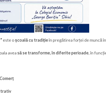
”
este o
școală cu tradiție
în pregătirea forței de muncă î
coala avea
să se transforme, în diferite
perioade
, în funcț
i Comerț
trativ