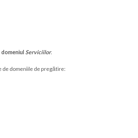
n
domeniul
Serviciilor
.
ie de domeniile de pregătire: