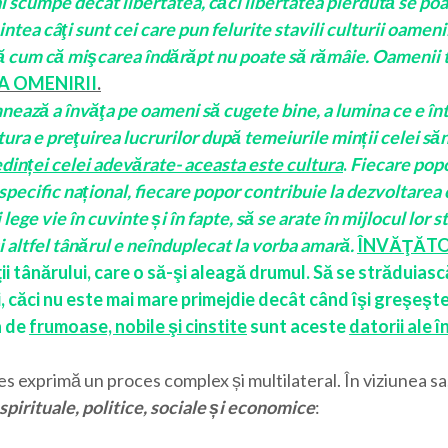
i scumpe decât libertatea, căci libertatea pierdută se poa
ea câţi sunt cei care pun felurite stavili culturii oamenil
să cum că mişcarea îndărăpt nu poate să rămâie. Oamenii t
A OMENIRII
.
ează a învăţa pe oameni să cugete bine, a lumina ce e întu
ltura e preţuirea lucrurilor după temeiurile minții celei s
dinței celei adevărate- aceasta este cultura
.
Fiecare popor
pecific național, fiecare popor contribuie la dezvoltarea 
 lege vie în cuvinte și în fapte, să se arate în mijlocul lor
i altfel tânărul e neînduplecat la vorba amară.
ÎNVĂŢĂT
ii tânărului, care o să-şi aleagă drumul. Să se străduiasc
i, căci nu este mai mare primejdie decât când îşi greşeşt
a de
frumoase, nobile şi cinstite
sunt aceste
datorii ale î
es exprimă un proces complex și multilateral. În viziunea sa
spirituale, politice, sociale și economice
: