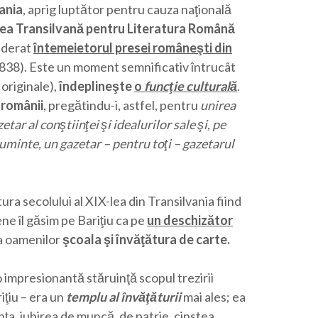
vania
, aprig luptător pentru cauza naţională
nea Transilvană pentru Literatura Română
siderat
întemeietorul presei româneşti din
1838). Este un moment semnificativ întrucât
i originale),
îndeplineşte
o
funcţie culturală
.
 românii
, pregătindu-i, astfel, pentru
unirea
etar al conştiinţei şi idealurilor sale şi, pe
cuminte, un gazetar – pentru toţi – gazetarul
ltura secolului al XIX-lea din Transilvania fiind
ne îl găsim pe Bariţiu ca pe
un deschizător
ţa oamenilor
şcoala şi învăţătura de carte.
 impresionantă stăruinţă scopul trezirii
riţiu – era un
templu al învăţăturii
mai ales; ea
nţa, iubirea de muncă, de patrie, cinstea,