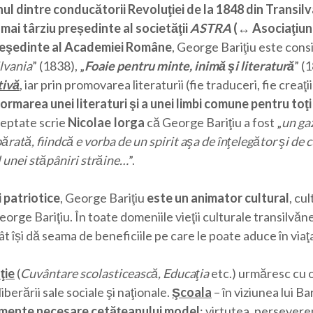
 unul dintre conducătorii Revoluţiei de la 1848 din Transil
ai târziu președinte al societăţii
ASTRA
(↔ Aso­ciaţiu
eşedinte al Academiei Române
, George Bariţiu este con
lvania
” (1838), „
Foaie pentru minte, inimă şi literatură
” (
tivă
, iar prin promovarea literaturii (fie traduceri, fie creaţi
ormarea unei literaturi şi a unei limbi comune pentru toţi
reptate scrie
Nicolae Iorga
că George Bariţiu a fost „
un gaz
ărată, fiindcă e vorba de un spirit aşa de înţelegător şi de 
 unei stăpâniri străine…
”.
i patriotice
, George Bariţiu
este un animator cultural
, cu
orge Bariţiu. În toate domeniile vieţii culturale transilvăne
cât își dă seama de beneficiile pe care le poate aduce în via
ţie
(
Cuvântare scolasticească, Educaţia
etc.) urmăresc cu o
iberării sale sociale şi naţionale.
Şcoala
– în viziunea lui Ba
amente
necesare cetăţeanului model
: virtutea, persevere