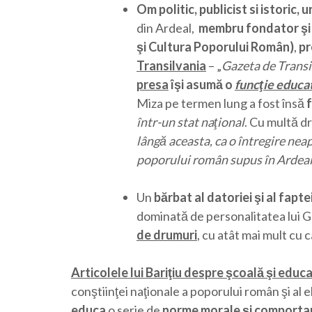
Om politic, publicist si istoric,
din Ardeal,
membru fondator şi m
şi Cultura Poporului Român)
,
pr
Transilvania
– „
Gazeta de Transi
presa
îşi asumă o
funcţie educa
Miza pe termen lung a fost însă
f
într-un stat naţional
. Cu multă d
lângă aceasta, ca o întregire neap
poporului român supus în Ardeal
Un
bărbat al datoriei şi al fapte
dominată de personalitatea lui Ge
de drumuri
, cu atât mai mult cu 
Articolele lui Bariţiu despre şcoală şi educa
conştiinţei naţionale a poporului român şi al el
educa
o serie de
norme morale şi comport