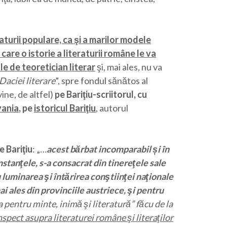
raturii populare, ca şi a marilor modele
 care o istorie a literaturii române le va
e de teoretician literar
şi, mai ales, nu va
Daciei literare
”, spre fondul sănătos al
ine, de altfel)
pe Bariţiu-scriitorul, cu
vania
, pe
istoricul Bariţiu
, autorul
e Bariţiu
: „
…
acest bărbat incomparabil și în
mstanţele, s-a consacrat din tinereţele sale
ru luminarea şi întărirea conştiinţei naţionale
ai ales din provinciile austriece, şi pentru
a pentru minte, inimă şi literatură” făcu de la
spect asupra literaturei române şi literaţilor