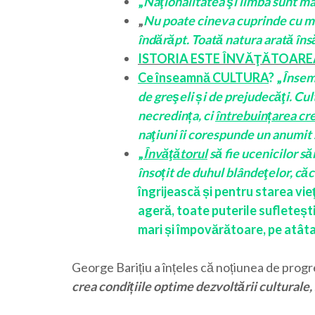
„
Naţionalitatea şi limba sunt ma
„
Nu poate cineva cuprinde cu mint
îndărăpt. Toată natura arată în
ISTORIA ESTE ÎNVĂŢĂTOARE
Ce înseamnă CULTURA
? „
Însemn
de greşeli și de prejudecăţi. Cu
necredința, ci
întrebuințarea cre
naţiuni îi corespunde un anumit s
„
Învăţătorul
să fie ucenicilor săi
însoțit de duhul blândeţelor, căc
îngrijească și pentru starea vieţ
ageră, toate puterile sufleteșt
mari și împovărătoare, pe atât
George Barițiu a înțeles că noțiunea de progr
crea condițiile optime dezvoltării culturale, 