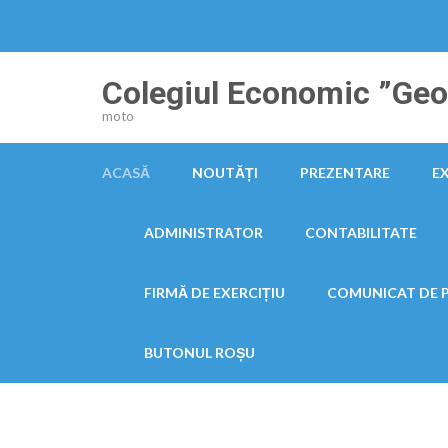
Sari
la
conținut
Colegiul Economic ”Geor
(apasă
moto
Enter)
ACASĂ
NOUTĂȚI
PREZENTARE
E
ADMINISTRATOR
CONTABILITATE
FIRMĂ DE EXERCIȚIU
COMUNICAT DE 
BUTONUL ROȘU