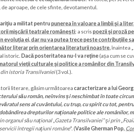
 de aproape, de cele sfinte, devotamentul.
Bariţiu a militat pentru
punerea în valoare a limbii şi a lite
orii mişcării teatrale româneşti
; a scris
poezii şi proză pe
voluţia ei, dar nu va putea trece peste contribuţiile sal
ător literar prin orientarea literaturii noastre
,
înaintea „
al istoric.
Dacă posteritatea nu-l va reţine
(așa cum se cuv
matorul vieţii culturale şi politice a românilor din Transil
 din istoria Transilvaniei
(3 vol.).
storii literare, găsim următoarea
caracterizare a lui Georg
racterului său român, neînvins și neschimbat în toate circu
evăratul sens al cuvântului, cu trup, cu spirit cu tot, pent
redobândirea drepturilor naţionale politice ale românilor, m
prin organul său naţional „Gazeta Transilvaniei” şi prin „Foai
ervicii întregii naţiuni române
”. (
Vasile Gherman Pop,
Con