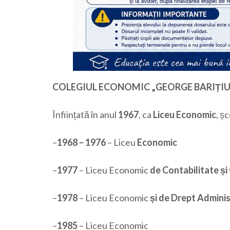
COLEGIUL ECONOMIC „GEORGE BARIȚIU
Înființată în anul
1967
, ca
Liceu Economic
, ș
–
1968 – 1976
– Liceu
Economic
–
1977
– Liceu Economic
de Contabilitate ș
–
1978
– Liceu Economic
și de Drept Adminis
–
1985
– Liceu Economic