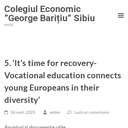
Sari
Colegiul Economic
la
”George Barițiu” Sibiu
conținut
moto
(apasă
Enter)
5. ‘It’s time for recovery-
Vocational education connects
young Europeans in their
diversity’
26 sept.,2023
admin
Lasă un comentariu
Anunțuri și documente utile