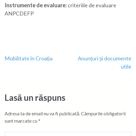
Instrumente de evaluare:
criteriile de evaluare
ANPCDEFP
Navigare
Mobilitate în Croația
Anunțuri și documente
utile
în
articole
Lasă un răspuns
Adresa ta de email nu va fi publicată.
Câmpurile obligatorii
sunt marcate cu
*
Comentariu