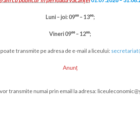
ram cu publicul în perioada vacanței
01.07.2026 – 31.08
Luni – joi: 09⁰⁰ – 13⁰⁰;
Vineri 09⁰⁰ – 12⁰⁰;
 poate transmite pe adresa de e-mail a liceului:
secretariat
Anunț
se vor transmite numai prin email la adresa: liceuleconomi