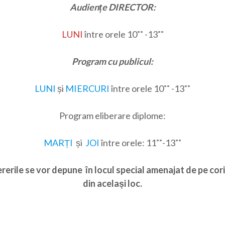
Audiențe DIRECTOR:
LUNI
între orele 10˚˚ -13˚˚
Program cu publicul:
LUNI
și
MIERCURI
între orele 10˚˚ -13˚˚
Program eliberare diplome:
MARȚI
și
JOI
între orele: 11˚˚-13˚˚
rerile se vor depune în locul special amenajat de pe corid
din același loc.