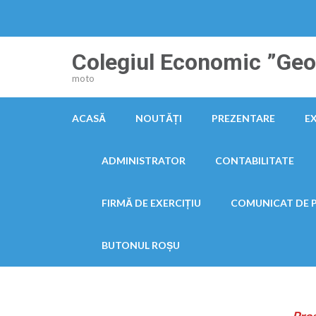
Sari
la
conținut
Colegiul Economic ”Geor
(apasă
moto
Enter)
ACASĂ
NOUTĂȚI
PREZENTARE
E
ADMINISTRATOR
CONTABILITATE
FIRMĂ DE EXERCIȚIU
COMUNICAT DE 
BUTONUL ROȘU