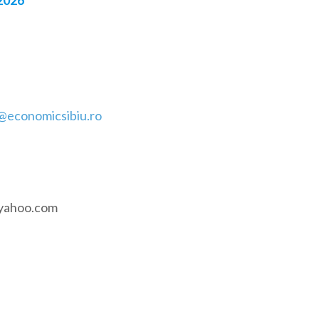
.2026
@economicsibiu.ro
c@yahoo.com