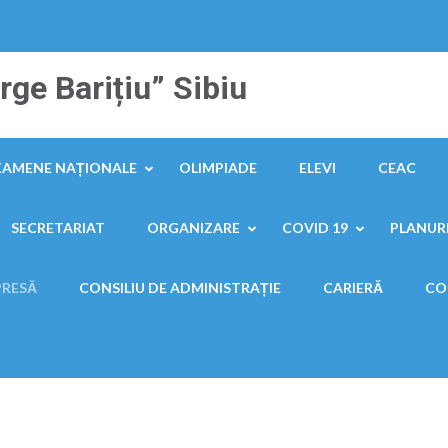
ge Barițiu” Sibiu
XAMENE NAȚIONALE
OLIMPIADE
ELEVI
CEAC
SECRETARIAT
ORGANIZARE
COVID 19
PLANURI
PRESĂ
CONSILIU DE ADMINISTRAȚIE
CARIERĂ
CO