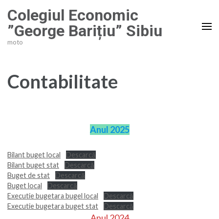
Sari
Colegiul Economic
la
”George Barițiu” Sibiu
conținut
moto
(apasă
Enter)
Contabilitate
Anul 2025
Bilant buget local
Descarcă
Bilant buget stat
Descarcă
Buget de stat
Descarcă
Buget local
Descarcă
Executie bugetara bugel local
Descarcă
Executie bugetara buget stat
Descarcă
Anul 2024